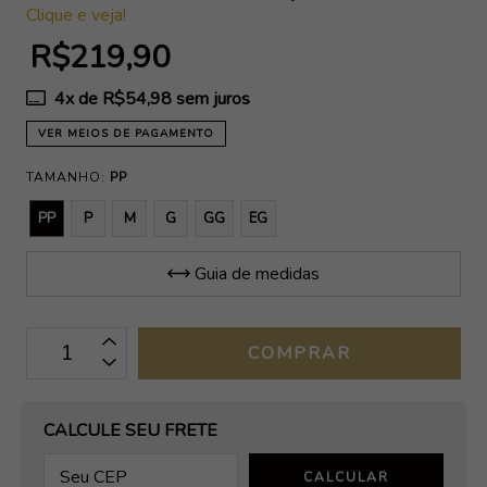
Clique e veja!
R$219,90
4
x de
R$54,98
sem juros
VER MEIOS DE PAGAMENTO
TAMANHO:
PP
PP
P
M
G
GG
EG
Guia de medidas
OPÇÕES DE FRETE
CALCULE SEU FRETE
CALCULAR