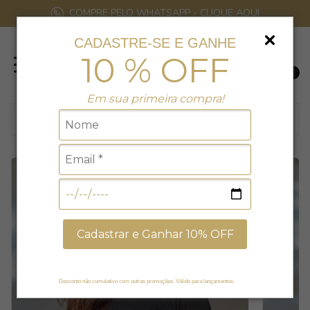
COMPRE PELO WHATSAPP - CLIQUE AQUI
CADASTRE-SE E GANHE
10 % OFF
0
Em sua primeira compra!
Cadastrar e Ganhar 10% OFF
Desconto não cumulativo com outras promoções. Válido para lançamentos.