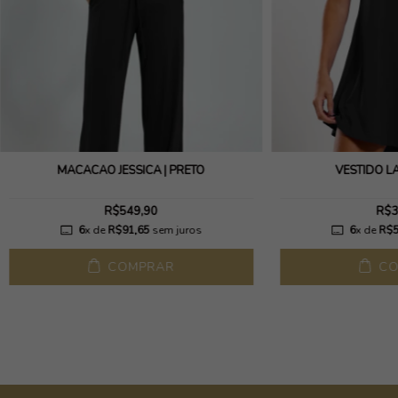
MACACÃO JESSICA | PRETO
VESTIDO LA
R$549,90
R$3
6
x de
R$91,65
sem juros
6
x de
R$5
COMPRAR
CO