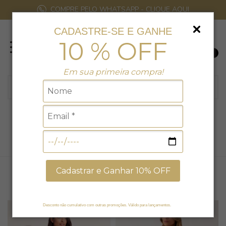
COMPRE PELO WHATSAPP - CLIQUE AQUI
CADASTRE-SE E GANHE
10 % OFF
0
Em sua primeira compra!
MACACÕES
Início
SAÍDAS DE PRAIA
MACACÕES
Cadastrar e Ganhar 10% OFF
FILTRAR
DESTAQUE
Desconto não cumulativo com outras promoções. Válido para lançamentos.