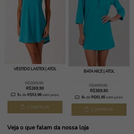
VESTIDO LASTEX | ATOL
BATA NICE | ATOL
R$329,90
R$499,90
R$269,90
R$369,90
5
x de
R$53,98
sem juros
6
x de
R$61,65
sem juros
COMPRAR
COMPRAR
Veja o que falam da nossa loja