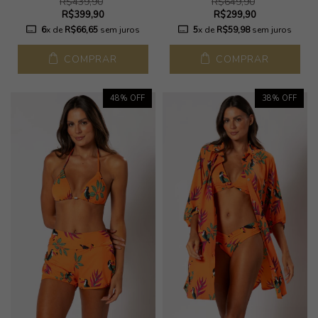
R$439,90
R$649,90
R$399,90
R$299,90
6
x de
R$66,65
sem juros
5
x de
R$59,98
sem juros
COMPRAR
COMPRAR
48
% OFF
38
% OFF