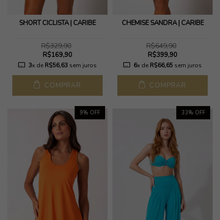
SHORT CICLISTA | CARIBE
CHEMISE SANDRA | CARIBE
R$329,90
R$649,90
R$169,90
R$399,90
3
x de
R$56,63
sem juros
6
x de
R$66,65
sem juros
COMPRAR
COMPRAR
9
% OFF
33
% OFF