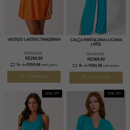
VESTIDO LASTEX | TANGERINA
CALÇA PANTALONA LUCIANA
| ATOL
R$329,90
R$549,90
R$299,90
R$369,90
5
x de
R$59,98
sem juros
6
x de
R$61,65
sem juros
COMPRAR
COMPRAR
18
% OFF
26
% OFF