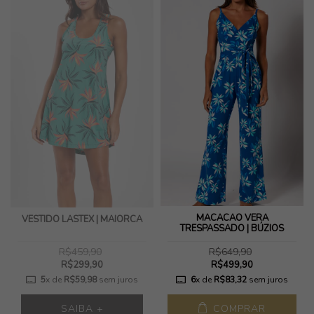
MACACAO VERA
VESTIDO LASTEX | MAIORCA
TRESPASSADO | BÚZIOS
R$459,90
R$649,90
R$299,90
R$499,90
5
x de
R$59,98
sem juros
6
x de
R$83,32
sem juros
SAIBA +
COMPRAR