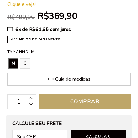
Clique e veja!
R$369,90
R$499,90
6
x de
R$61,65
sem juros
VER MEIOS DE PAGAMENTO
TAMANHO:
M
M
G
Guia de medidas
OPÇÕES DE FRETE
CALCULE SEU FRETE
CALCULAR