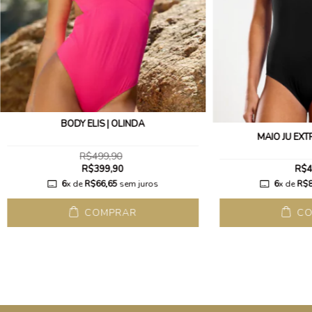
BODY ELIS | OLINDA
MAIÔ JU EXTR
R$499,90
R$399,90
R$4
6
x de
R$66,65
sem juros
6
x de
R$8
COMPRAR
CO