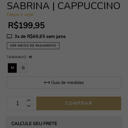
SABRINA | CAPPUCCINO
Clique e veja!
R$199,95
3
x de
R$66,65
sem juros
VER MEIOS DE PAGAMENTO
TAMANHO:
M
M
G
Guia de medidas
OPÇÕES DE FRETE
CALCULE SEU FRETE