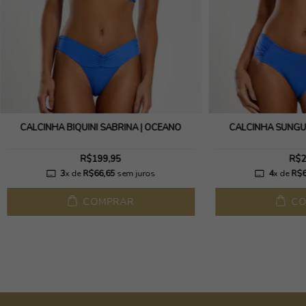
CALCINHA BIQUÍNI SABRINA | OCEANO
CALCINHA SUNGU
R$199,95
R$2
3
x de
R$66,65
sem juros
4
x de
R$6
COMPRAR
CO