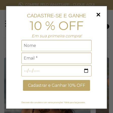
COMPRE PELO WHATSAPP - CLIQUE AQUI
CADASTRE-SE E GANHE
10 % OFF
0
Em sua primeira compra!
Cadastrar e Ganhar 10% OFF
Desconto não cumulativo com outras promoções. Válido para lançamentos.