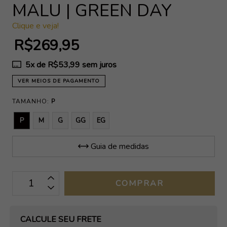
MALU | GREEN DAY
Clique e veja!
R$269,95
5
x de
R$53,99
sem juros
VER MEIOS DE PAGAMENTO
TAMANHO:
P
P
M
G
GG
EG
Guia de medidas
OPÇÕES DE FRETE
CALCULE SEU FRETE