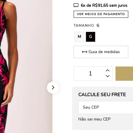
6
x de
R$91,65
sem juros
VER MEIOS DE PAGAMENTO
TAMANHO:
G
M
G
Guia de medidas
OPÇÕES DE FRETE
CALCULE SEU FRETE
Não sei meu CEP