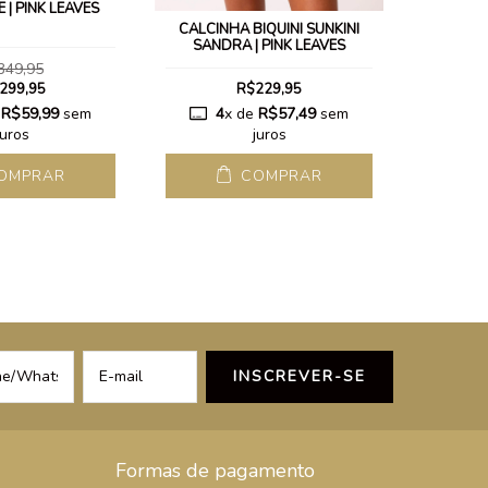
 | PINK LEAVES
TOP DE B
CALCINHA BIQUINI SUNKINI
SANDRA | PINK LEAVES
349,95
299,95
R$229,95
e
R$59,99
sem
4
x de
R$57,49
sem
4
juros
juros
OMPRAR
COMPRAR
Formas de pagamento