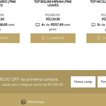
AREO | PINK
TOP BIQUÍNI MIRIAM | PINK
TOP NICOLE
ES
LEAVES
,90
R$289,95
R$
,90
R$229,95
R$
66,65
sem
4
x de
R$57,49
sem
5
x d
s
juros
PRAR
COMPRAR
C
40,00 OFF na primeira compra.
 válido para compras acima de R$ 350,00.
WhatsApp