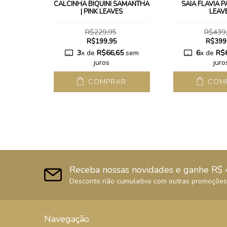
E MALU |
CALCINHA BIQUÍNI SAMANTHA
SAIA FLÁVIA P
S
| PINK LEAVES
LEAV
R$229,95
R$439
R$199,95
R$399
65
sem
3
x de
R$66,65
sem
6
x de
R$
juros
juro
AR
COMPRAR
COM
Receba nossas novidades e ganhe R$ 
Desconto não cumulativo com outras promoções,
Navegação