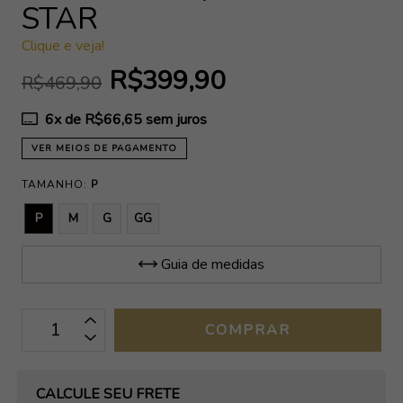
STAR
Clique e veja!
R$399,90
R$469,90
6
x de
R$66,65
sem juros
VER MEIOS DE PAGAMENTO
TAMANHO:
P
P
M
G
GG
Guia de medidas
OPÇÕES DE FRETE
CALCULE SEU FRETE