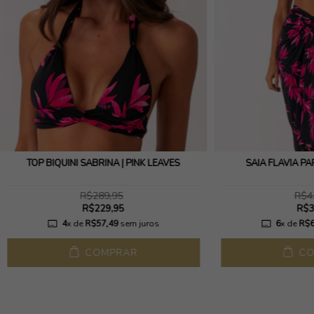
TOP BIQUÍNI SABRINA | PINK LEAVES
SAIA FLÁVIA PA
R$289,95
R$4
R$229,95
R$3
4
x de
R$57,49
sem juros
6
x de
R$6
COMPRAR
CO