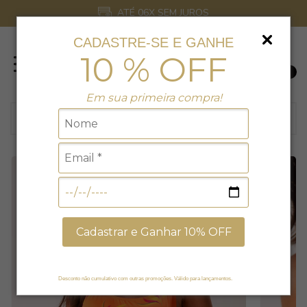
ATÉ 06X SEM JUROS
CADASTRE-SE E GANHE
10 % OFF
0
Em sua primeira compra!
15
% EXCLUSIVO NO SITE
Cadastrar e Ganhar 10% OFF
Desconto não cumulativo com outras promoções. Válido para lançamentos.