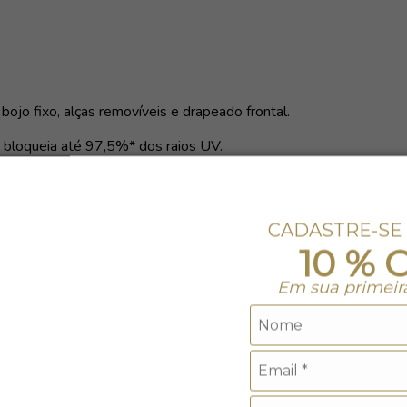
ojo fixo, alças removíveis e drapeado frontal.
 bloqueia até 97,5%* dos raios UV.
CADASTRE-SE
10 % 
Em sua primeir
ro. Não alvejar.