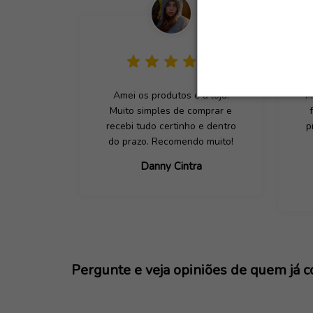
Amei os produtos e a loja.
M
Muito simples de comprar e
recebi tudo certinho e dentro
p
do prazo. Recomendo muito!
Danny Cintra
Pergunte e veja opiniões de quem já 