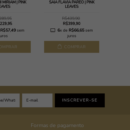
I MIRIAM | PINK
SAIA FLÁVIA PAREO | PINK
EAVES
LEAVES
CALCIN
SANDR
289,95
R$439,90
229,95
R$399,90
e
R$57,49
sem
6
x de
R$66,65
sem
4
juros
juros
OMPRAR
COMPRAR
Formas de pagamento