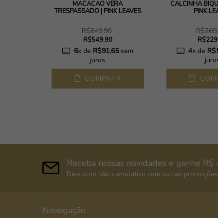
 LEAVES
MACACAO VERA
CALCINHA BIQUI
TRESPASSADO | PINK LEAVES
PINK LE
R$649,90
R$269
R$549,90
R$229
65
sem
6
x de
R$91,65
sem
4
x de
R$
juros
juro
AR
COMPRAR
COM
Receba nossas novidades e ganhe R$ 
Desconto não cumulativo com outras promoções,
Navegação