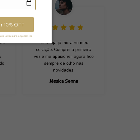
ar 10% OFF
es. Válido para lançamentos.
 de
Essa loja já mora no meu
coração. Comprei a primeira
u
vez e me apaixonei, agora fico
ado
sempre de olho nas
novidades.
Jéssica Senna