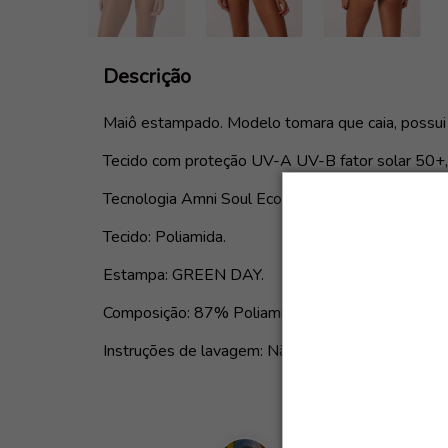
Descrição
Maiô estampado. Modelo tomara que caia, possui b
Tecido com proteção UV-A UV-B fator solar 50+,
Tecnologia Amni Soul Eco.
Tecido: Poliamida.
Estampa: GREEN DAY.
Composição: 87% Poliamida e 13% Elastano.
Instruções de lavagem: Não utilizar secadora e fer