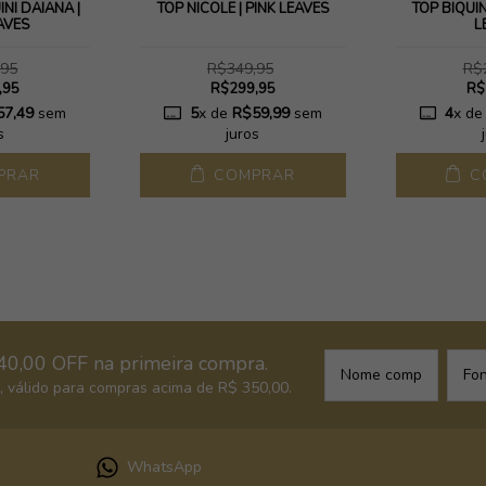
NI DAIANA |
TOP NICOLE | PINK LEAVES
TOP BIQUÍN
AVES
L
,95
R$349,95
R$
,95
R$299,95
R$
57,49
sem
5
x de
R$59,99
sem
4
x d
s
juros
PRAR
COMPRAR
C
40,00 OFF na primeira compra.
 válido para compras acima de R$ 350,00.
WhatsApp