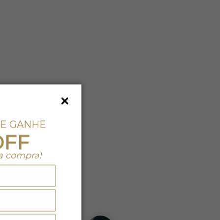
 E GANHE
OFF
a compra!