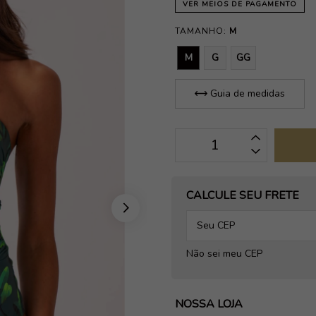
VER MEIOS DE PAGAMENTO
TAMANHO:
M
M
G
GG
Guia de medidas
OPÇÕES DE FRETE
CALCULE SEU FRETE
Não sei meu CEP
NOSSA LOJA