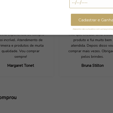
Cadastrar e Ganh
Desconto não cumulativo com outras promoçõ
inha experiência de compra
Tive que efetuar uma troca
foi incrível. Atendimento de
produto e fui muito bem
rimeira e produtos de muita
atendida. Depois disso vo
qualidade. Vou comprar
comprar mais vezes. Obrig
sempre!
pelos brindes.
Margaret Tonet
Bruna Stilton
comprou