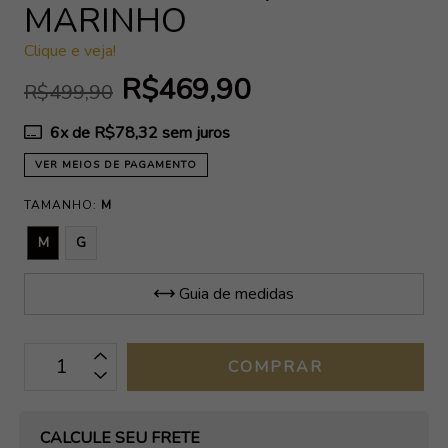
MARINHO
Clique e veja!
R$469,90
R$499,90
6
x de
R$78,32
sem juros
VER MEIOS DE PAGAMENTO
TAMANHO:
M
M
G
Guia de medidas
OPÇÕES DE FRETE
CALCULE SEU FRETE