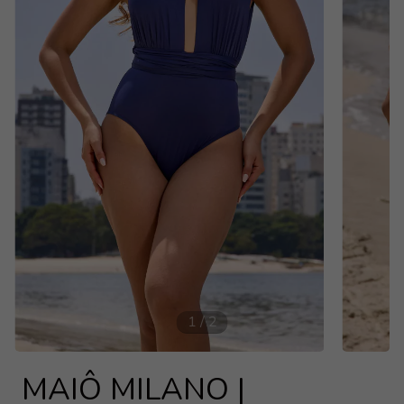
1
/
2
MAIÔ MILANO |