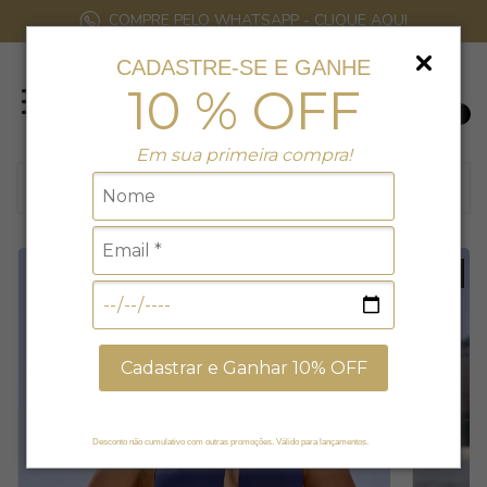
COMPRE PELO WHATSAPP - CLIQUE AQUI
CADASTRE-SE E GANHE
10 % OFF
0
Em sua primeira compra!
6
% EXCLUSIVO NO SITE
Cadastrar e Ganhar 10% OFF
Desconto não cumulativo com outras promoções. Válido para lançamentos.