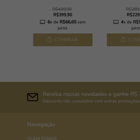
R$439,90
R$289
R$399,90
R$229
65
sem
6
x de
R$66,65
sem
4
x de
R$
juros
juro
AR
COMPRAR
COM
Receba nossas novidades e ganhe R$ 
Desconto não cumulativo com outras promoções,
Navegação
QUEM SOMOS