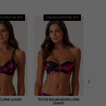
CLUSIVO NO SITE
15
% EXCLUSIVO NO SITE
8
 | PINK LEAVES
TOP DE BIQUINI INGRID | PINK
TOP BIQ
LEAVES