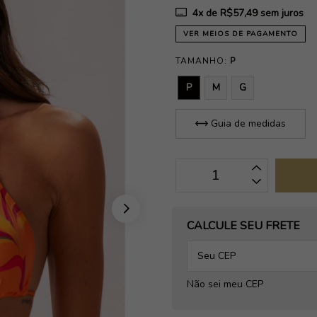
4
x de
R$57,49
sem juros
VER MEIOS DE PAGAMENTO
TAMANHO:
P
P
M
G
Guia de medidas
OPÇÕES DE FRETE
CALCULE SEU FRETE
Não sei meu CEP