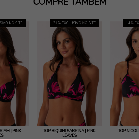
COMPRE TAMBÉM
SIVO NO SITE
21
% EXCLUSIVO NO SITE
14
% EX
RIAM | PINK
TOP BIQUÍNI SABRINA | PINK
TOP NICOLE
ES
LEAVES