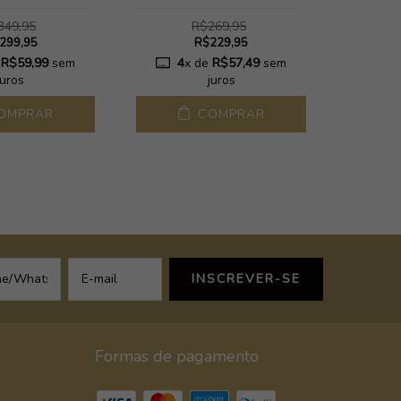
349,95
R$269,95
299,95
R$229,95
e
R$59,99
sem
4
x de
R$57,49
sem
4
juros
juros
OMPRAR
COMPRAR
Formas de pagamento