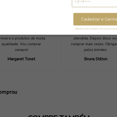
Cadastrar e Ganh
inha experiência de compra
Tive que efetuar uma troca
Desconto não cumulativo com outras promoçõ
foi incrível. Atendimento de
produto e fui muito bem
rimeira e produtos de muita
atendida. Depois disso vo
qualidade. Vou comprar
comprar mais vezes. Obrig
sempre!
pelos brindes.
Margaret Tonet
Bruna Stilton
comprou