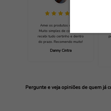
Amei os produtos e a loja.
M
Muito simples de comprar e
recebi tudo certinho e dentro
p
do prazo. Recomendo muito!
Danny Cintra
Pergunte e veja opiniões de quem já 