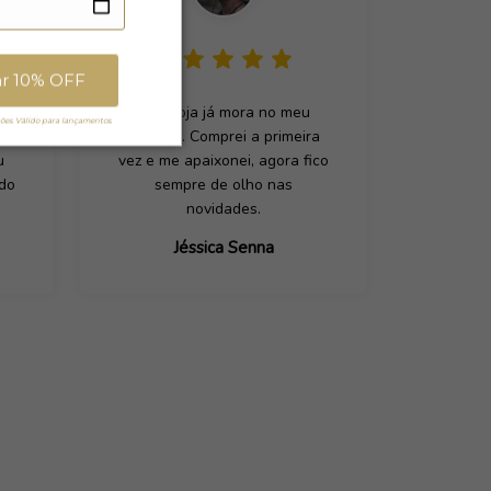
ar 10% OFF
 de
Essa loja já mora no meu
es. Válido para lançamentos.
coração. Comprei a primeira
u
vez e me apaixonei, agora fico
ado
sempre de olho nas
novidades.
Jéssica Senna