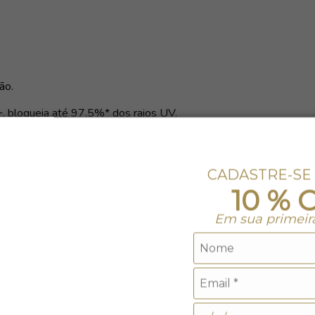
ão.
+
, bloqueia até 97,5%* dos raios UV.
CADASTRE-SE
10 % 
Em sua primeir