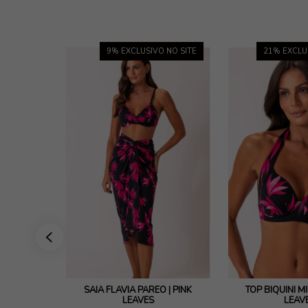
 NO SITE
9
% EXCLUSIVO NO SITE
21
% EXCLU
SAMANTHA
SAIA FLÁVIA PAREO | PINK
TOP BIQUÍNI MI
ES
LEAVES
LEAV