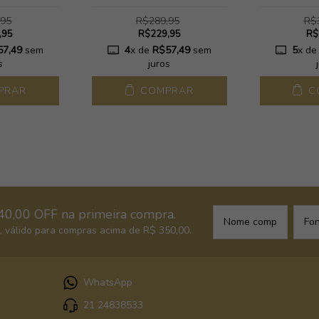
,95
R$289,95
R$
,95
R$229,95
R$
57,49
sem
4
x de
R$57,49
sem
5
x d
s
juros
PRAR
COMPRAR
C
40,00 OFF na primeira compra.
 válido para compras acima de R$ 350,00.
WhatsApp
21 24838533