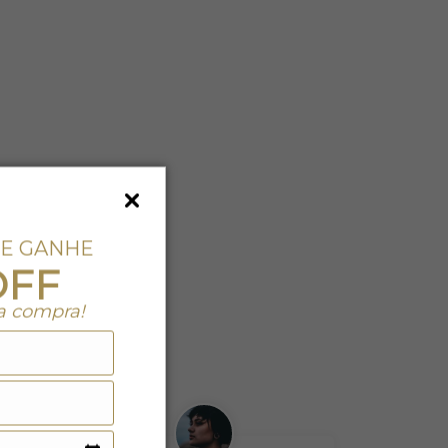
 E GANHE
OFF
a compra!