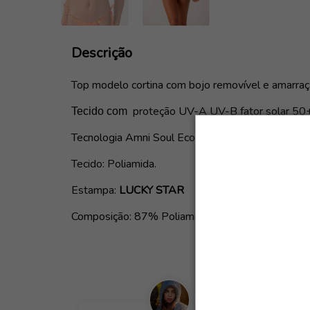
Descrição
Top modelo cortina com bojo removível e amarraç
proteção
UV-A UV-B fator solar 50
Tecido com
Tecnologia Amni Soul Eco.
Tecido: Poliamida.
Estampa:
LUCKY STAR
Composição: 87% Poliamida e 13% Elastano.