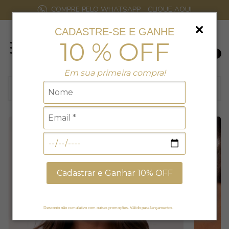
COMPRE PELO WHATSAPP - CLIQUE AQUI
CADASTRE-SE E GANHE
10 % OFF
0
Em sua primeira compra!
Cadastrar e Ganhar 10% OFF
Desconto não cumulativo com outras promoções. Válido para lançamentos.