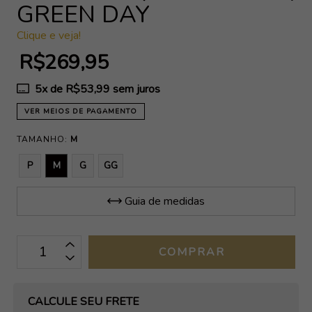
GREEN DAY
Clique e veja!
R$269,95
5
x de
R$53,99
sem juros
VER MEIOS DE PAGAMENTO
TAMANHO:
M
P
M
G
GG
Guia de medidas
OPÇÕES DE FRETE
CALCULE SEU FRETE