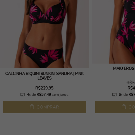
MAIÔ EROS 
CALCINHA BIQUINI SUNKINI SANDRA | PINK
LEAVES
R$5
R$229,95
R$4
4
x de
R$57,49
sem juros
6
x de
R$7
COMPRAR
CO