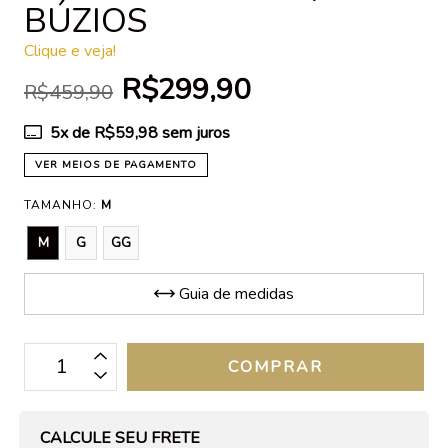
BÚZIOS
Clique e veja!
R$299,90
R$459,90
5
x de
R$59,98
sem juros
VER MEIOS DE PAGAMENTO
TAMANHO:
M
M
G
GG
Guia de medidas
OPÇÕES DE FRETE
CALCULE SEU FRETE