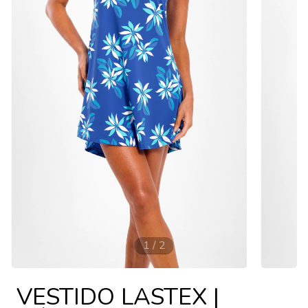
1
/
2
VESTIDO LASTEX |