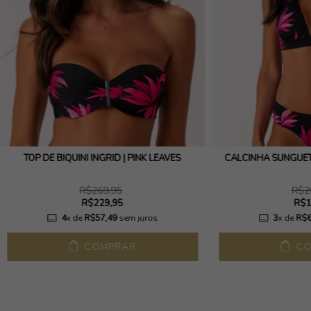
TOP DE BIQUINI INGRID | PINK LEAVES
CALCINHA SUNGUETE
R$269,95
R$2
R$229,95
R$1
4
x de
R$57,49
sem juros
3
x de
R$6
COMPRAR
CO