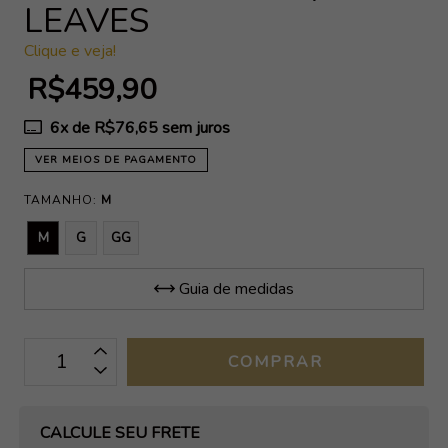
LEAVES
Clique e veja!
R$459,90
6
x de
R$76,65
sem juros
VER MEIOS DE PAGAMENTO
TAMANHO:
M
M
G
GG
Guia de medidas
OPÇÕES DE FRETE
CALCULE SEU FRETE