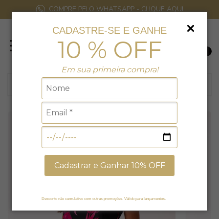
COMPRE PELO WHATSAPP - CLIQUE AQUI
CADASTRE-SE E GANHE
10 % OFF
0
Em sua primeira compra!
Cadastrar e Ganhar 10% OFF
Desconto não cumulativo com outras promoções. Válido para lançamentos.