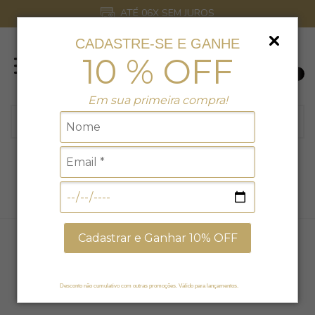
ATÉ 06X SEM JUROS
CADASTRE-SE E GANHE
10 % OFF
0
Em sua primeira compra!
BIQUÍNIS
Início
BIQUÍNIS
LISOS
breadcrumbs.tops
Cadastrar e Ganhar 10% OFF
FILTRAR
DESTAQUE
Página
de 5
Desconto não cumulativo com outras promoções. Válido para lançamentos.