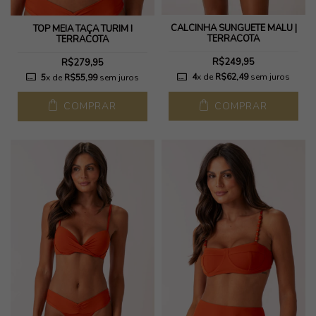
CALCINHA SUNGUETE MALU |
TOP MEIA TAÇA TURIM I
TERRACOTA
TERRACOTA
R$249,95
R$279,95
4
x de
R$62,49
sem juros
5
x de
R$55,99
sem juros
COMPRAR
COMPRAR