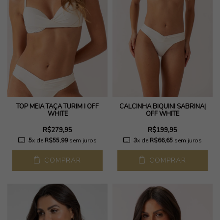
TOP MEIA TAÇA TURIM I OFF
CALCINHA BIQUINI SABRINA|
WHITE
OFF WHITE
R$279,95
R$199,95
5
x de
R$55,99
sem juros
3
x de
R$66,65
sem juros
COMPRAR
COMPRAR