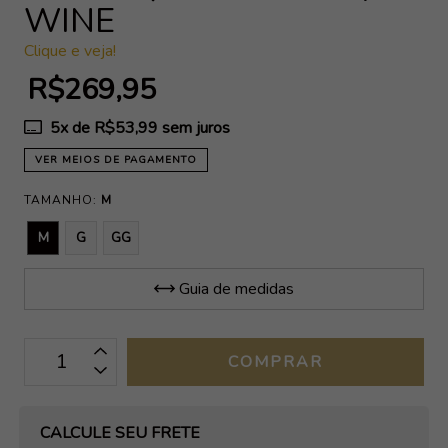
WINE
Clique e veja!
R$269,95
5
x de
R$53,99
sem juros
VER MEIOS DE PAGAMENTO
TAMANHO:
M
M
G
GG
Guia de medidas
OPÇÕES DE FRETE
CALCULE SEU FRETE