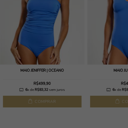
MAIÔ JENIFFER | OCEANO
MAIÔ JU
R$499,90
R$4
6
x de
R$83,32
sem juros
6
x de
R$8
COMPRAR
CO