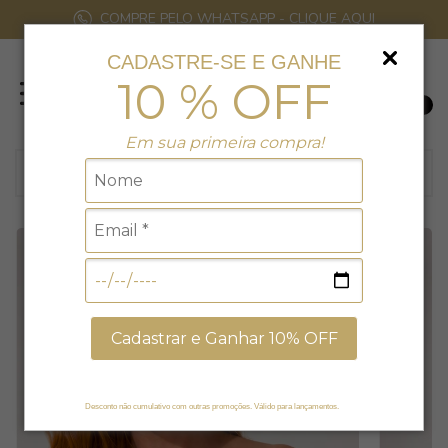
COMPRE PELO WHATSAPP - CLIQUE AQUI
CADASTRE-SE E GANHE
10 % OFF
0
Em sua primeira compra!
Cadastrar e Ganhar 10% OFF
Desconto não cumulativo com outras promoções. Válido para lançamentos.