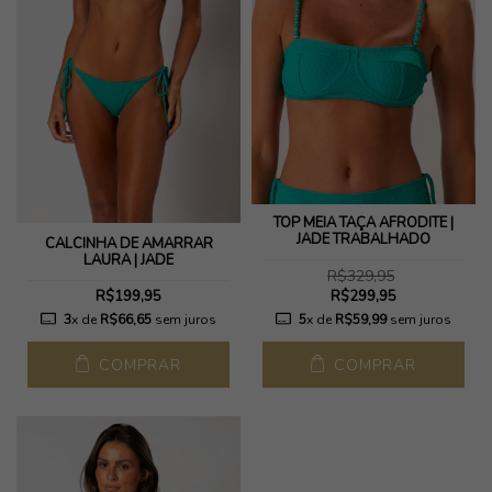
TOP MEIA TAÇA AFRODITE |
JADE TRABALHADO
CALCINHA DE AMARRAR
LAURA | JADE
R$329,95
R$199,95
R$299,95
3
x de
R$66,65
sem juros
5
x de
R$59,99
sem juros
COMPRAR
COMPRAR