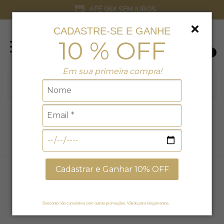
ATÉ 06X SEM JUROS
CADASTRE-SE E GANHE
10 % OFF
0
Em sua primeira compra!
LANÇAMENTOS
Início
LANÇAMENTOS
Cadastrar e Ganhar 10% OFF
FILTRAR
DESTAQUE
Página
de 6
Desconto não cumulativo com outras promoções. Válido para lançamentos.