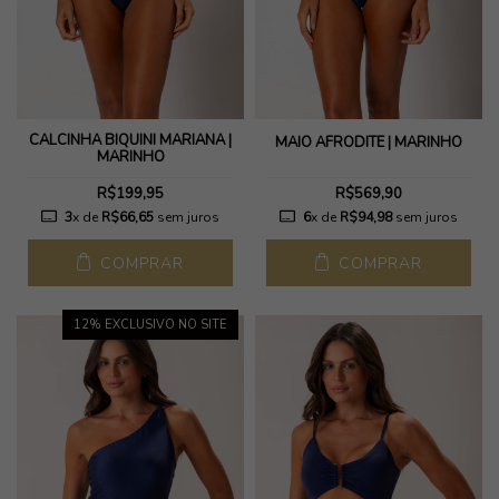
CALCINHA BIQUÍNI MARIANA |
MAIÔ AFRODITE | MARINHO
MARINHO
R$199,95
R$569,90
3
x de
R$66,65
sem juros
6
x de
R$94,98
sem juros
COMPRAR
COMPRAR
12
% EXCLUSIVO NO SITE