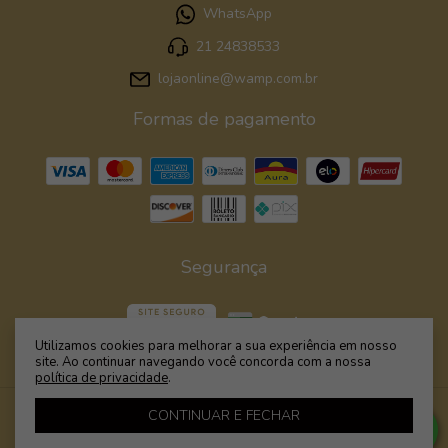
WhatsApp
21 24838533
lojaonline@wamp.com.br
Formas de pagamento
Segurança
Utilizamos cookies para melhorar a sua experiência em nosso
site. Ao continuar navegando você concorda com a nossa
política de privacidade
.
CONTINUAR E FECHAR
LANÇAMENTOS
- Moda Praia é Wamp - Biquínis, Maiôs e
Bodies com Estampas Exclusivas