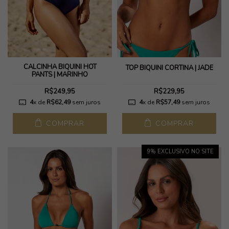
CALCINHA BIQUÍNI HOT
TOP BIQUÍNI CORTINA | JADE
PANTS | MARINHO
R$249,95
R$229,95
4
x de
R$62,49
sem juros
4
x de
R$57,49
sem juros
COMPRAR
COMPRAR
9
% EXCLUSIVO NO SITE