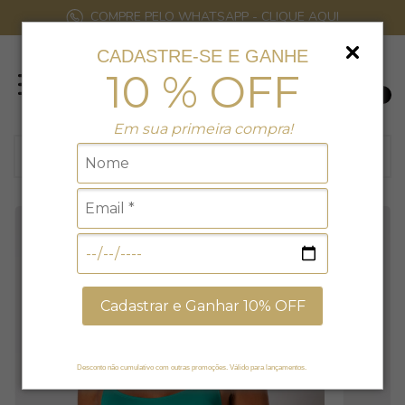
COMPRE PELO WHATSAPP - CLIQUE AQUI
CADASTRE-SE E GANHE
10 % OFF
0
Em sua primeira compra!
Cadastrar e Ganhar 10% OFF
Desconto não cumulativo com outras promoções. Válido para lançamentos.