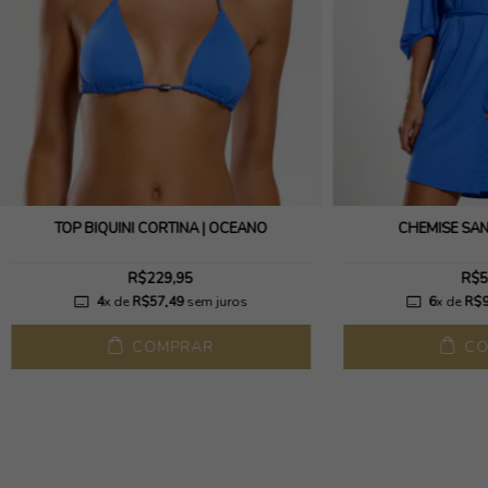
TOP BIQUÍNI CORTINA | OCEANO
CHEMISE SA
R$229,95
R$5
4
x de
R$57,49
sem juros
6
x de
R$9
COMPRAR
CO