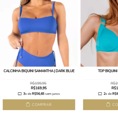
CALCINHA BIQUÍNI SAMANTHA | DARK BLUE
TOP BIQUÍNI
R$199,95
R$2
R$169,95
R$1
3
x de
R$56,65
sem juros
2
x de
R$6
COMPRAR
CO