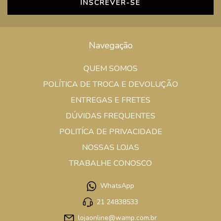
Navegação
QUEM SOMOS
POLÍTICA DE TROCA E DEVOLUÇÃO
ENTREGAS E FRETES
DÚVIDAS FREQUENTES
POLITÍCA DE PRIVACIDADE
NOSSAS LOJAS
TRABALHE CONOSCO
WhatsApp
21 24838533
lojaonline@wamp.com.br