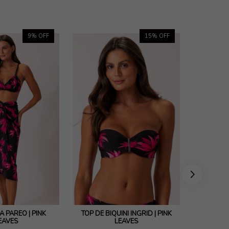
9
% OFF
15
% OFF
A PAREO | PINK
TOP DE BIQUINI INGRID | PINK
TOP BIQ
EAVES
LEAVES