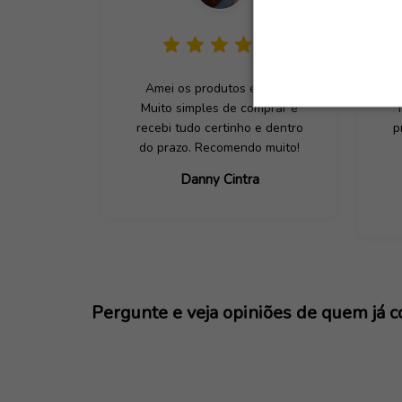
Amei os produtos e a loja.
M
Muito simples de comprar e
recebi tudo certinho e dentro
p
do prazo. Recomendo muito!
Danny Cintra
Pergunte e veja opiniões de quem já 