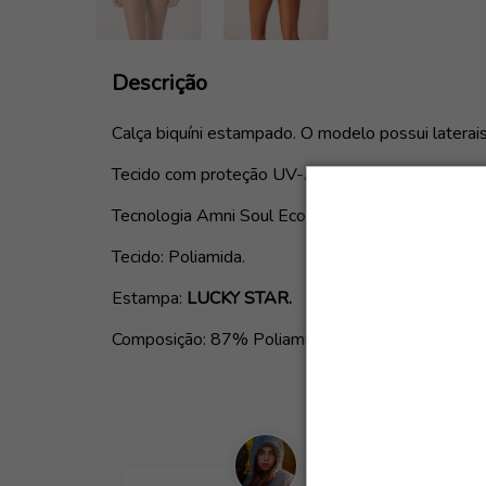
Descrição
Calça biquíni estampado. O modelo possui latera
Tecido com proteção UV-A UV-B fator solar 50+,
Tecnologia Amni Soul Eco.
Tecido: Poliamida.
Estampa:
LUCKY STAR.
Composição: 87% Poliamida e 13% Elastano.