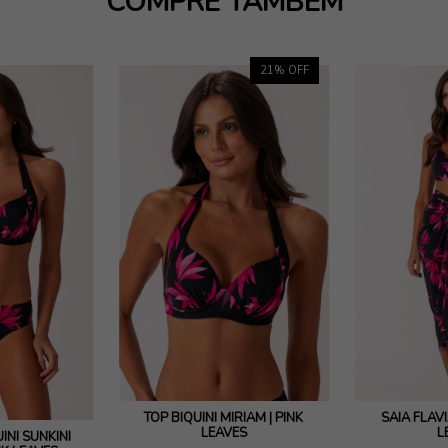
COMPRE TAMBÉM
21
% OFF
TOP BIQUÍNI MIRIAM | PINK
SAIA FLÁVI
LEAVES
L
INI SUNKINI