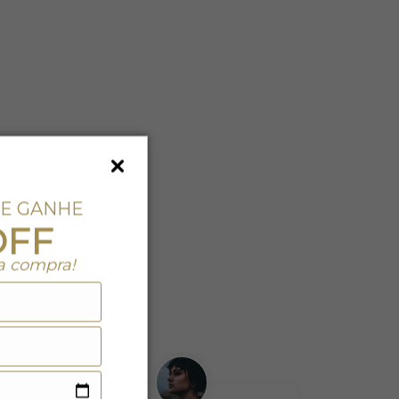
 E GANHE
OFF
a compra!