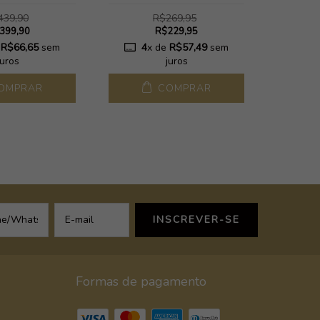
439,90
R$269,95
399,90
R$229,95
e
R$66,65
sem
4
x de
R$57,49
sem
4
juros
juros
OMPRAR
COMPRAR
Formas de pagamento