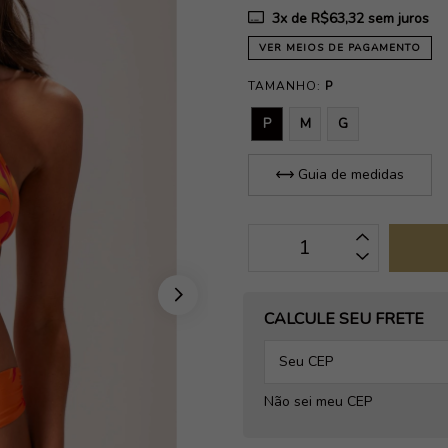
3
x de
R$63,32
sem juros
VER MEIOS DE PAGAMENTO
TAMANHO:
P
P
M
G
Guia de medidas
OPÇÕES DE FRETE
CALCULE SEU FRETE
Não sei meu CEP