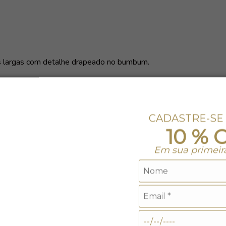
is largas com detalhe drapeado no bumbum.
 bloqueia até 97,5%* dos raios UV.
CADASTRE-SE
10 % 
Em sua primeir