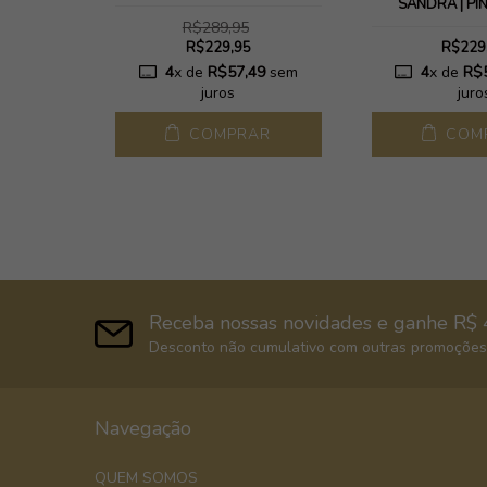
SANDRA | PI
R$289,95
R$229,95
R$229
65
sem
4
x de
R$57,49
sem
4
x de
R$
juros
juro
AR
COMPRAR
COM
Receba nossas novidades e ganhe R$ 
Desconto não cumulativo com outras promoções,
Navegação
QUEM SOMOS