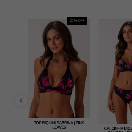
25
% OFF
21
% OFF
 LEAVES
TOP BIQUÍNI SABRINA | PINK
LEAVES
CALCINHA BIQU