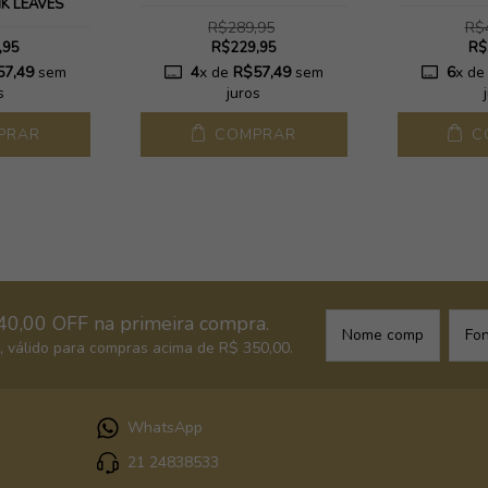
NK LEAVES
R$289,95
R$
,95
R$229,95
R$
57,49
sem
4
x de
R$57,49
sem
6
x d
s
juros
PRAR
COMPRAR
C
40,00 OFF na primeira compra.
 válido para compras acima de R$ 350,00.
WhatsApp
21 24838533