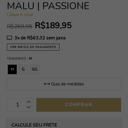
MALU | PASSIONE
Clique e veja!
R$189,95
R$269,95
3
x de
R$63,32
sem juros
VER MEIOS DE PAGAMENTO
TAMANHO:
M
M
G
GG
Guia de medidas
OPÇÕES DE FRETE
CALCULE SEU FRETE