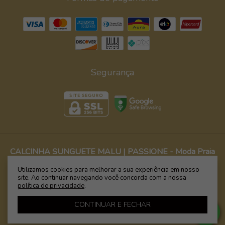
Segurança
CALCINHA SUNGUETE MALU | PASSIONE
- Moda Praia
é Wamp - Biquínis, Maiôs e Bodies com Estampas
Utilizamos cookies para melhorar a sua experiência em nosso
Exclusivas
site. Ao continuar navegando você concorda com a nossa
política de privacidade
.
©2026. WAMP BIQUÍNIS & FITNESS - 09599394000110. Todos os direitos
reservados.
CONTINUAR E FECHAR