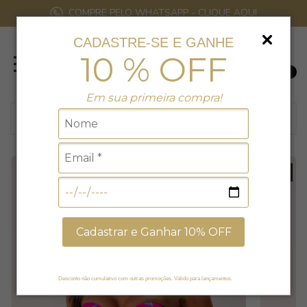
COMPRE PELO WHATSAPP - CLIQUE AQUI
CADASTRE-SE E GANHE
10 % OFF
0
Em sua primeira compra!
30
% EXCLUSIVO NO SITE
Cadastrar e Ganhar 10% OFF
Desconto não cumulativo com outras promoções. Válido para lançamentos.