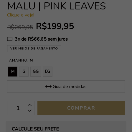
MALU | PINK LEAVES
Clique e veja!
R$199,95
R$269,95
3
x de
R$66,65
sem juros
VER MEIOS DE PAGAMENTO
TAMANHO:
M
M
G
GG
EG
Guia de medidas
OPÇÕES DE FRETE
CALCULE SEU FRETE