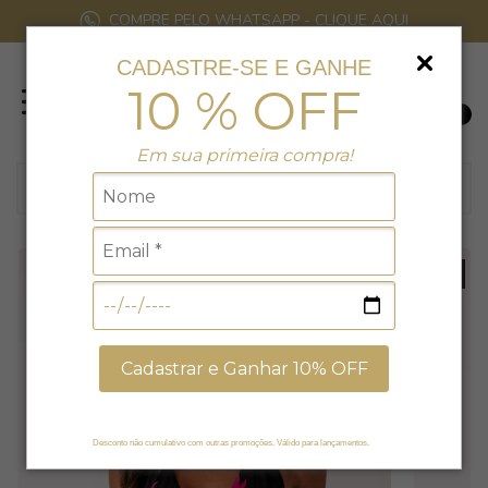
COMPRE PELO WHATSAPP - CLIQUE AQUI
CADASTRE-SE E GANHE
10 % OFF
0
Em sua primeira compra!
26
% EXCLUSIVO NO SITE
Cadastrar e Ganhar 10% OFF
Desconto não cumulativo com outras promoções. Válido para lançamentos.