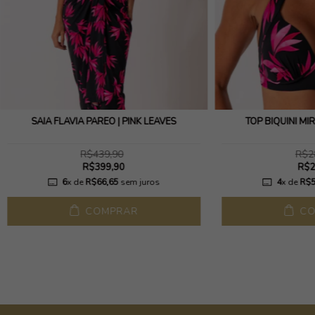
SAIA FLÁVIA PAREO | PINK LEAVES
TOP BIQUÍNI MIR
R$439,90
R$2
R$399,90
R$2
6
x de
R$66,65
sem juros
4
x de
R$5
COMPRAR
CO