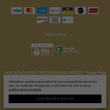
Segurança
MACACAO VERA TRESPASSADO | PRETO
- Moda Praia
é Wamp - Biquínis, Maiôs e Bodies com Estampas
Utilizamos cookies para melhorar a sua experiência em nosso
Exclusivas
site. Ao continuar navegando você concorda com a nossa
política de privacidade
.
©2026. WAMP BIQUÍNIS & FITNESS - 09599394000110. Todos os direitos
reservados.
CONTINUAR E FECHAR