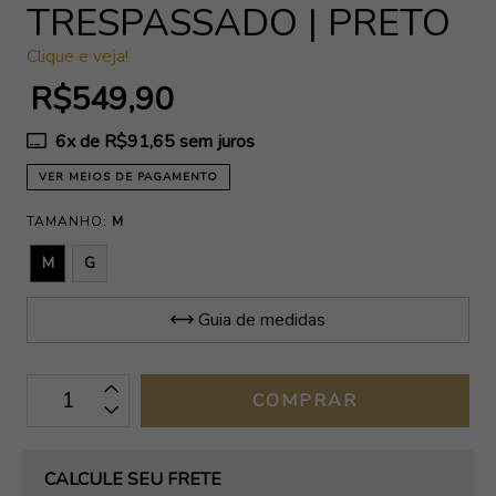
TRESPASSADO | PRETO
Clique e veja!
R$549,90
6
x de
R$91,65
sem juros
VER MEIOS DE PAGAMENTO
TAMANHO:
M
M
G
Guia de medidas
OPÇÕES DE FRETE
CALCULE SEU FRETE