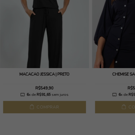
MACACÃO JESSICA | PRETO
CHEMISE SA
R$549,90
R$5
6
x de
R$91,65
sem juros
6
x de
R$9
COMPRAR
CO