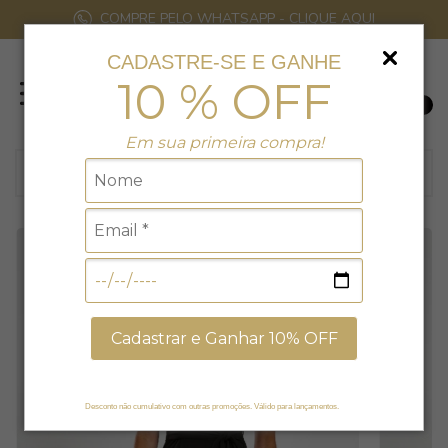
COMPRE PELO WHATSAPP - CLIQUE AQUI
CADASTRE-SE E GANHE
10 % OFF
0
Em sua primeira compra!
Cadastrar e Ganhar 10% OFF
Desconto não cumulativo com outras promoções. Válido para lançamentos.