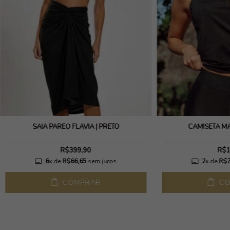
SAIA PAREO FLAVIA | PRETO
CAMISETA MA
R$399,90
R$1
6
x de
R$66,65
sem juros
2
x de
R$7
COMPRAR
CO