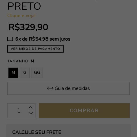
PRETO
Clique e veja!
R$329,90
6
x de
R$54,98
sem juros
VER MEIOS DE PAGAMENTO
TAMANHO:
M
M
G
GG
Guia de medidas
OPÇÕES DE FRETE
CALCULE SEU FRETE