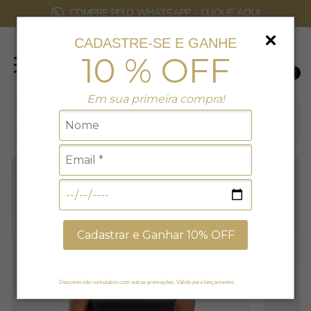
COMPRE PELO WHATSAPP - CLIQUE AQUI
CADASTRE-SE E GANHE
10 % OFF
0
Em sua primeira compra!
Cadastrar e Ganhar 10% OFF
Desconto não cumulativo com outras promoções. Válido para lançamentos.