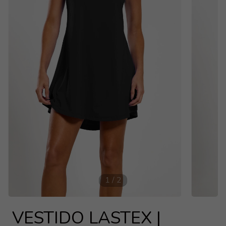
1
/
2
VESTIDO LASTEX |