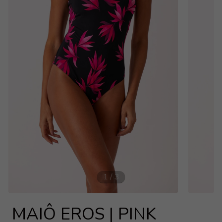
1
/
3
MAIÔ EROS | PINK