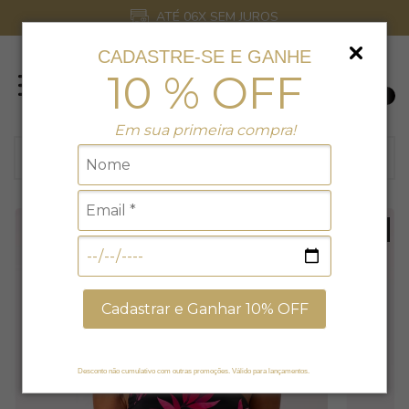
ATÉ 06X SEM JUROS
CADASTRE-SE E GANHE
10 % OFF
0
Em sua primeira compra!
25
% EXCLUSIVO NO SITE
Cadastrar e Ganhar 10% OFF
Desconto não cumulativo com outras promoções. Válido para lançamentos.