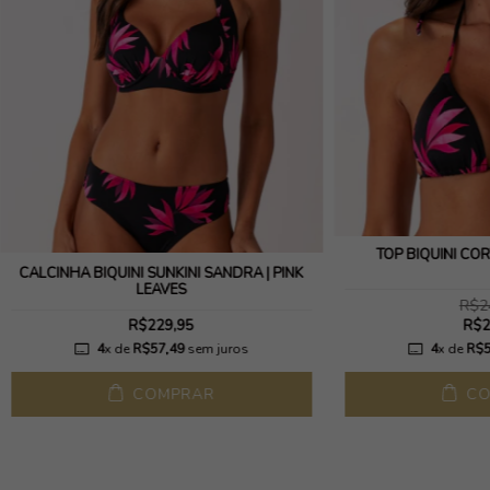
TOP BIQUÍNI COR
CALCINHA BIQUINI SUNKINI SANDRA | PINK
LEAVES
R$2
R$229,95
R$2
4
x de
R$57,49
sem juros
4
x de
R$5
COMPRAR
CO