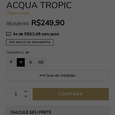
ACQUA TROPIC
Clique e veja!
R$249,90
R$329,90
4
x de
R$62,48
sem juros
VER MEIOS DE PAGAMENTO
TAMANHO:
M
P
M
G
GG
Guia de medidas
OPÇÕES DE FRETE
CALCULE SEU FRETE