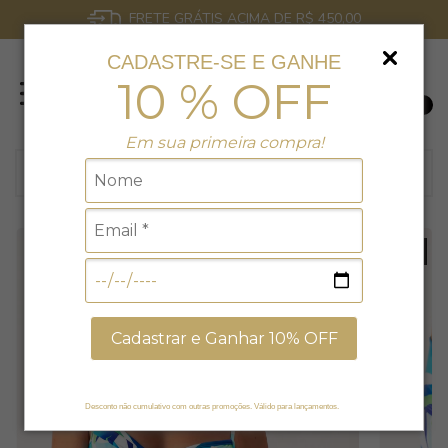
FRETE GRÁTIS ACIMA DE R$ 450,00
CADASTRE-SE E GANHE
10 % OFF
0
Em sua primeira compra!
24
% OFF
Cadastrar e Ganhar 10% OFF
Desconto não cumulativo com outras promoções. Válido para lançamentos.