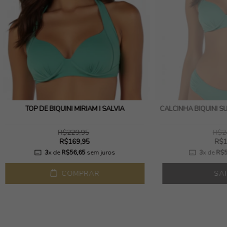
TOP DE BIQUÍNI MIRIAM I SALVIA
CALCINHA BIQUÍNI S
R$229,95
R$2
R$169,95
R$1
3
x de
R$56,65
sem juros
3
x de
R$5
COMPRAR
SA