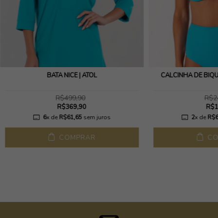
BATA NICE | ATOL
CALCINHA DE BIQUÍ
R$499,90
R$2
R$369,90
R$1
6
x de
R$61,65
sem juros
2
x de
R$6
COMPRAR
CO