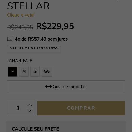
STELLAR
Clique e veja!
R$229,95
R$249,95
4
x de
R$57,49
sem juros
VER MEIOS DE PAGAMENTO
TAMANHO:
P
P
M
G
GG
Guia de medidas
OPÇÕES DE FRETE
CALCULE SEU FRETE