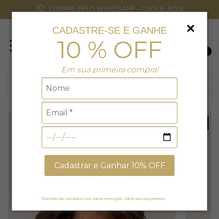
COMPRE PELO WHATSAPP - CLIQUE AQUI
CADASTRE-SE E GANHE
10 % OFF
0
Em sua primeira compra!
8
% EXCLUSIVO NO SITE
Cadastrar e Ganhar 10% OFF
Desconto não cumulativo com outras promoções. Válido para lançamentos.