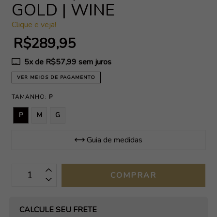
GOLD | WINE
Clique e veja!
R$289,95
5
x de
R$57,99
sem juros
VER MEIOS DE PAGAMENTO
TAMANHO:
P
P
M
G
Guia de medidas
OPÇÕES DE FRETE
CALCULE SEU FRETE