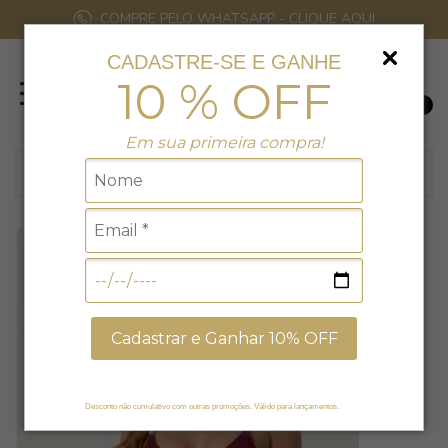
COMPRE PELO WHATSAPP - CLIQUE AQUI
CADASTRE-SE E GANHE
10 % OFF
0
Em sua primeira compra!
Cadastrar e Ganhar 10% OFF
Desconto não cumulativo com outras promoções. Válido para lançamentos.