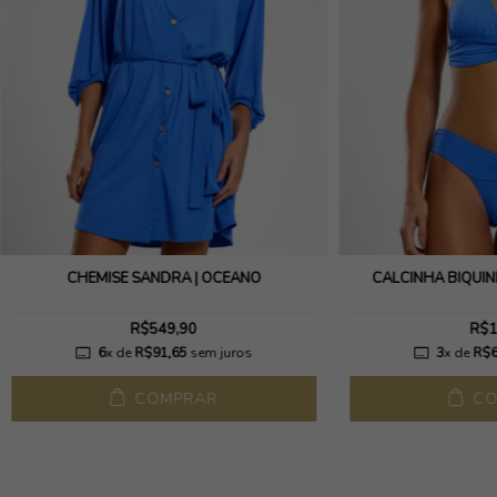
CHEMISE SANDRA | OCEANO
CALCINHA BIQUÍN
R$549,90
R$1
6
x de
R$91,65
sem juros
3
x de
R$6
COMPRAR
CO