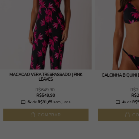
MACACAO VERA TRESPASSADO | PINK
CALCINHA BIQUINI 
LEAVES
R$649,90
R$2
R$549,90
R$2
6
x de
R$91,65
sem juros
4
x de
R$5
COMPRAR
CO