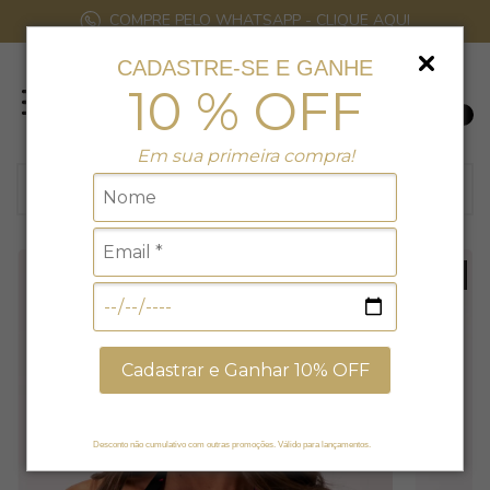
COMPRE PELO WHATSAPP - CLIQUE AQUI
CADASTRE-SE E GANHE
10 % OFF
0
Em sua primeira compra!
21
% EXCLUSIVO NO SITE
Cadastrar e Ganhar 10% OFF
Desconto não cumulativo com outras promoções. Válido para lançamentos.