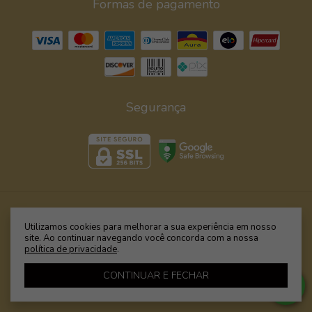
Formas de pagamento
Segurança
TOP BIQUÍNI SABRINA | PINK LEAVES
- Moda Praia é
Utilizamos cookies para melhorar a sua experiência em nosso
Wamp - Biquínis, Maiôs e Bodies com Estampas Exclusivas
site. Ao continuar navegando você concorda com a nossa
política de privacidade
.
©2026. WAMP BIQUÍNIS & FITNESS - 09599394000110. Todos os direitos
reservados.
CONTINUAR E FECHAR