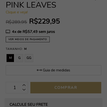
PINK LEAVES
Clique e veja!
R$229,95
R$289,95
4
x de
R$57,49
sem juros
VER MEIOS DE PAGAMENTO
TAMANHO:
M
M
G
GG
Guia de medidas
OPÇÕES DE FRETE
CALCULE SEU FRETE