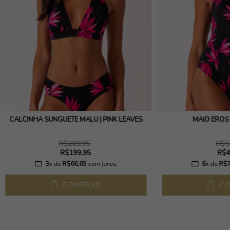
CALCINHA SUNGUETE MALU | PINK LEAVES
MAIÔ EROS 
R$269,95
R$5
R$199,95
R$4
3
x de
R$66,65
sem juros
6
x de
R$7
COMPRAR
CO