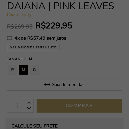
DAIANA | PINK LEAVES
Clique e veja!
R$229,95
R$269,95
4
x de
R$57,49
sem juros
VER MEIOS DE PAGAMENTO
TAMANHO:
M
P
M
G
Guia de medidas
OPÇÕES DE FRETE
CALCULE SEU FRETE