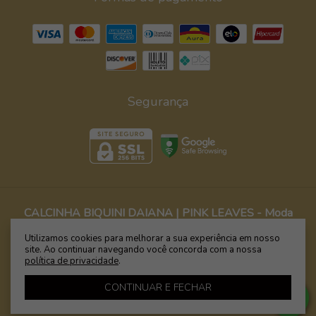
Segurança
CALCINHA BIQUINI DAIANA | PINK LEAVES
- Moda
Praia é Wamp - Biquínis, Maiôs e Bodies com Estampas
Utilizamos cookies para melhorar a sua experiência em nosso
Exclusivas
site. Ao continuar navegando você concorda com a nossa
política de privacidade
.
©2026. WAMP BIQUÍNIS & FITNESS - 09599394000110. Todos os direitos
reservados.
CONTINUAR E FECHAR