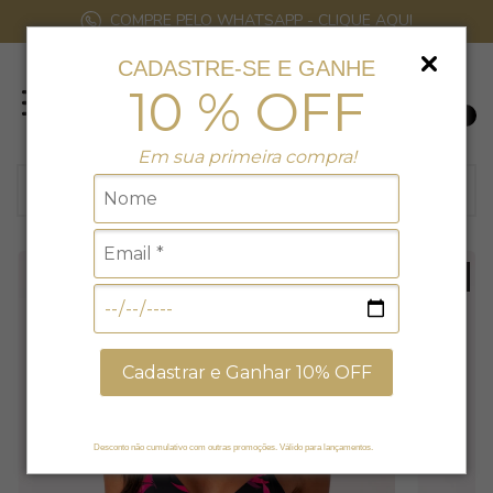
COMPRE PELO WHATSAPP - CLIQUE AQUI
CADASTRE-SE E GANHE
10 % OFF
0
Em sua primeira compra!
15
% EXCLUSIVO NO SITE
Cadastrar e Ganhar 10% OFF
Desconto não cumulativo com outras promoções. Válido para lançamentos.