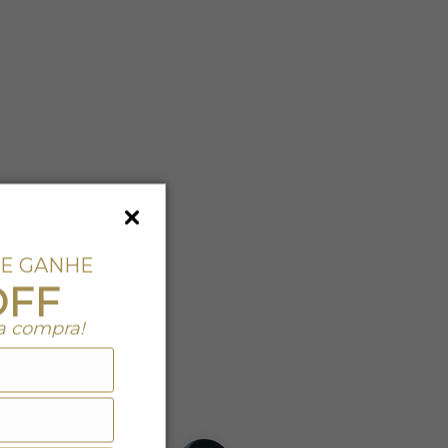
 E GANHE
OFF
a compra!