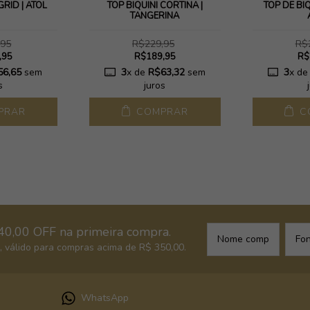
GRID | ATOL
TOP BIQUÍNI CORTINA |
TOP DE BIQ
TANGERINA
,95
R$229,95
R$
,95
R$189,95
R$
56,65
sem
3
x de
R$63,32
sem
3
x d
s
juros
PRAR
COMPRAR
C
40,00 OFF na primeira compra.
 válido para compras acima de R$ 350,00.
WhatsApp