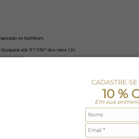
drapeado no bumbum.
 bloqueia até 97,5%* dos raios UV.
CADASTRE-SE
10 % 
Em sua primeir
ro. Não alvejar.