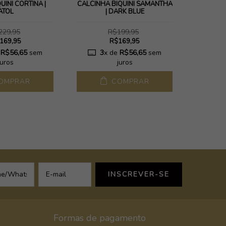
UÍNI CORTINA |
CALCINHA BIQUÍNI SAMANTHA
CALCINH
ATOL
| DARK BLUE
M
229,95
R$199,95
169,95
R$169,95
e
R$56,65
sem
3
x de
R$56,65
sem
3
juros
juros
OMPRAR
COMPRAR
Formas de pagamento