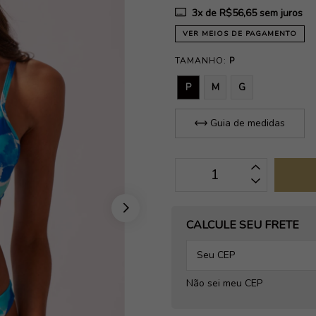
3
x de
R$56,65
sem juros
VER MEIOS DE PAGAMENTO
TAMANHO:
P
P
M
G
Guia de medidas
OPÇÕES DE FRETE
CALCULE SEU FRETE
Não sei meu CEP