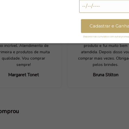
Cadastrar e Ganh
Desconto não cumulativo com outras promoçõ
inha experiência de compra
Tive que efetuar uma troca
foi incrível. Atendimento de
produto e fui muito bem
rimeira e produtos de muita
atendida. Depois disso vo
qualidade. Vou comprar
comprar mais vezes. Obrig
sempre!
pelos brindes.
Margaret Tonet
Bruna Stilton
comprou