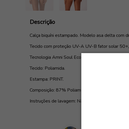
Descrição
Calça biquíni estampado. Modelo asa delta com 
Tecido com proteção UV-A UV-B fator solar 50+,
Tecnologia Amni Soul Eco.
Tecido: Poliamida.
Estampa: PRINT.
Composição: 87% Poliamida e 13% Elastano.
Instruções de lavagem: Não utilizar secadora e fer