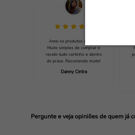
Amei os produtos e a loja.
M
Muito simples de comprar e
recebi tudo certinho e dentro
p
do prazo. Recomendo muito!
Danny Cintra
Pergunte e veja opiniões de quem já 