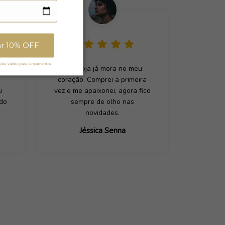
ar 10% OFF
es. Válido para lançamentos.
 de
Essa loja já mora no meu
coração. Comprei a primeira
u
vez e me apaixonei, agora fico
ado
sempre de olho nas
novidades.
Jéssica Senna