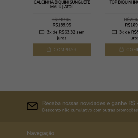
ATOL
CALCINHA BIQUÍNI SUNGUETE
TOP BIQUÍNI IN
MALU | ATOL
R$249,95
R$229
R$189,95
R$169
98
sem
3
x de
R$63,32
sem
3
x de
R$
juros
juro
AR
COMPRAR
COM
Receba nossas novidades e ganhe R$ 
Desconto não cumulativo com outras promoções,
Navegação