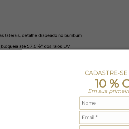
nas laterais, detalhe drapeado no bumbum.
 bloqueia até 97,5%* dos raios UV.
CADASTRE-SE
10 % 
Em sua primeir
ro. Não alvejar.