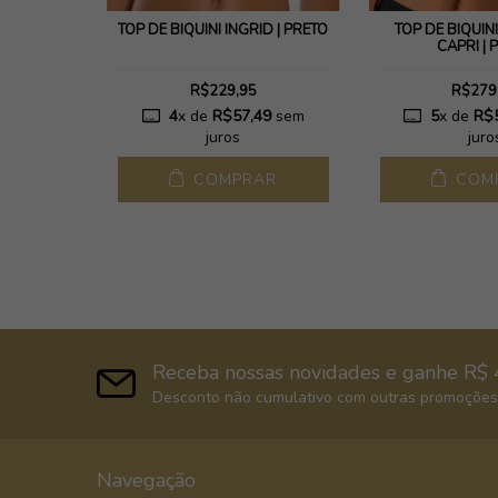
SABRINA|
TOP DE BIQUINI INGRID | PRETO
TOP DE BIQUÍN
CAPRI | 
R$229,95
R$279
65
sem
4
x de
R$57,49
sem
5
x de
R$
juros
juro
AR
COMPRAR
COM
Receba nossas novidades e ganhe R$ 
Desconto não cumulativo com outras promoções,
Navegação