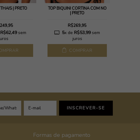
 THAIS | PRETO
TOP BIQUÍNI CORTINA COM NÓ
TOP DE
| PRETO
249,95
R$269,95
e
R$62,49
sem
5
x de
R$53,99
sem
4
juros
juros
OMPRAR
COMPRAR
Formas de pagamento