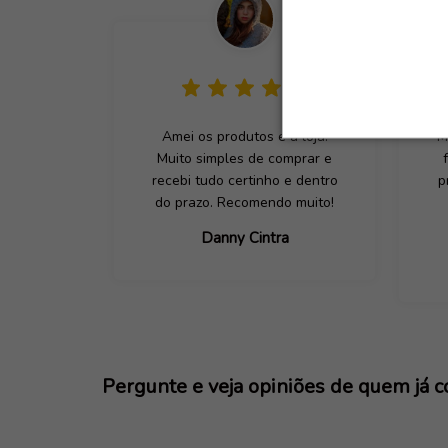
Amei os produtos e a loja.
M
Muito simples de comprar e
recebi tudo certinho e dentro
p
do prazo. Recomendo muito!
Danny Cintra
Pergunte e veja opiniões de quem já 