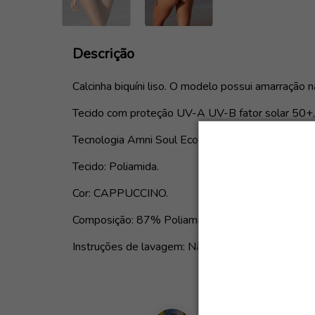
Descrição
Calcinha biquíni liso. O modelo possui amarração 
Tecido com proteção UV-A UV-B fator solar 50+,
Tecnologia Amni Soul Eco.
Tecido: Poliamida.
Cor: CAPPUCCINO.
Composição: 87% Poliamida e 13% Elastano.
Instruções de lavagem: Não utilizar secadora e fer