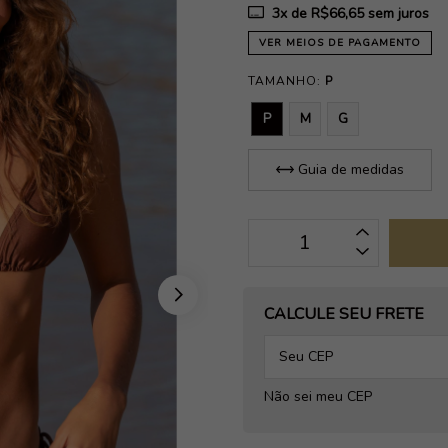
3
x de
R$66,65
sem juros
VER MEIOS DE PAGAMENTO
TAMANHO:
P
P
M
G
Guia de medidas
OPÇÕES DE FRETE
CALCULE SEU FRETE
Não sei meu CEP