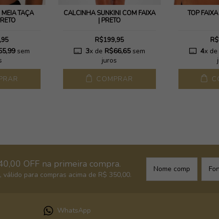
I MEIA TAÇA
CALCINHA SUNKINI COM FAIXA
TOP FAIXA
PRETO
| PRETO
,95
R$199,95
R$
55,99
sem
3
x de
R$66,65
sem
4
x d
s
juros
PRAR
COMPRAR
C
40,00 OFF na primeira compra.
 válido para compras acima de R$ 350,00.
WhatsApp