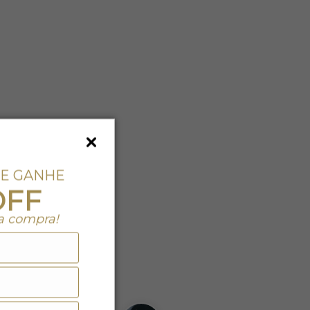
 E GANHE
OFF
a compra!