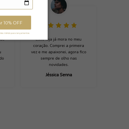
ar 10% OFF
es. Válido para lançamentos.
 de
Essa loja já mora no meu
coração. Comprei a primeira
u
vez e me apaixonei, agora fico
ado
sempre de olho nas
novidades.
Jéssica Senna