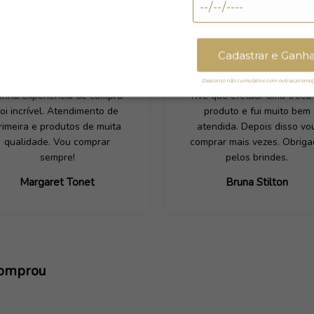
Cadastrar e Ganh
Desconto não cumulativo com outras promoçõ
inha experiência de compra
Tive que efetuar uma troca
foi incrível. Atendimento de
produto e fui muito bem
rimeira e produtos de muita
atendida. Depois disso vo
qualidade. Vou comprar
comprar mais vezes. Obrig
sempre!
pelos brindes.
Margaret Tonet
Bruna Stilton
comprou