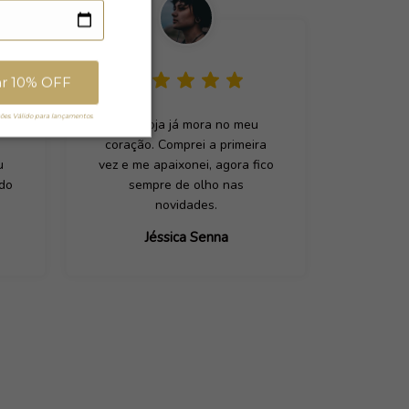
ar 10% OFF
es. Válido para lançamentos.
 de
Essa loja já mora no meu
coração. Comprei a primeira
u
vez e me apaixonei, agora fico
ado
sempre de olho nas
novidades.
Jéssica Senna