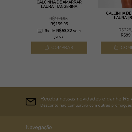
CALCINHA DE AMARRAR
LAURA | TANGERINA
MARRAR
CALCINHA D
O COPA
LAURA | 
R$199,95
R$159,95
R$229
3
x de
R$53,32
sem
R$99,
juros
AR
COMPRAR
COM
Receba nossas novidades e ganhe R$ 
Desconto não cumulativo com outras promoções,
Navegação