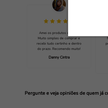
Amei os produtos e a loja.
M
Muito simples de comprar e
recebi tudo certinho e dentro
p
do prazo. Recomendo muito!
Danny Cintra
Pergunte e veja opiniões de quem já 