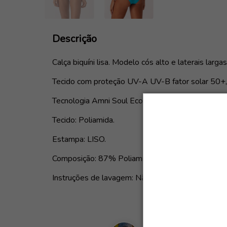
Descrição
Calça biquíni lisa. Modelo cós alto e laterais largas
Tecido com proteção UV-A UV-B fator solar 50+,
Tecnologia Amni Soul Eco.
Tecido: Poliamida.
Estampa: LISO.
Composição: 87% Poliamida e 13% Elastano.
Instruções de lavagem: Não utilizar secadora e fer