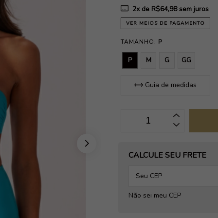
2
x de
R$64,98
sem juros
VER MEIOS DE PAGAMENTO
TAMANHO:
P
P
M
G
GG
Guia de medidas
OPÇÕES DE FRETE
CALCULE SEU FRETE
Não sei meu CEP