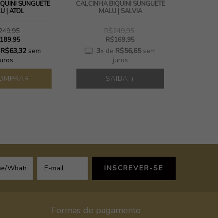
IQUÍNI SUNGUETE
CALCINHA BIQUÍNI SUNGUETE
CALCINHA
U | ATOL
MALU | SALVIA
249,95
R$249,95
189,95
R$169,95
e
R$63,32
sem
3
x de
R$56,65
sem
3
juros
juros
OMPRAR
SAIBA +
Formas de pagamento