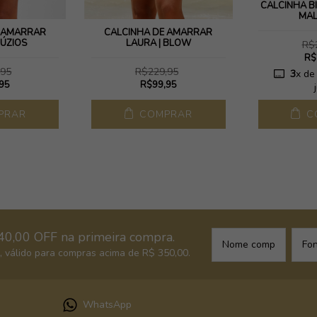
CALCINHA B
MAL
E AMARRAR
CALCINHA DE AMARRAR
BÚZIOS
LAURA | BLOW
R$
R$
,95
R$229,95
3
x d
95
R$99,95
PRAR
COMPRAR
C
40,00 OFF na primeira compra.
 válido para compras acima de R$ 350,00.
WhatsApp