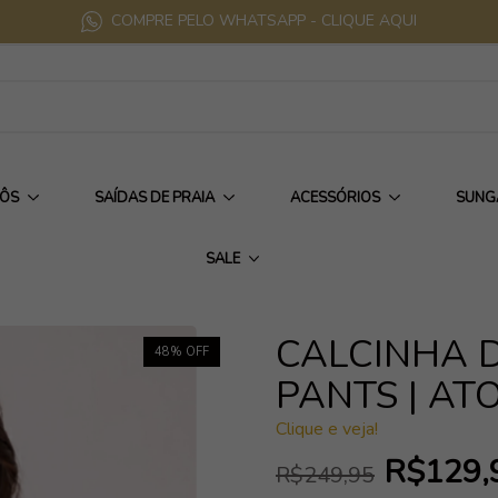
COMPRE PELO WHATSAPP - CLIQUE AQUI
IÔS
SAÍDAS DE PRAIA
ACESSÓRIOS
SUNG
SALE
CALCINHA D
48
% OFF
PANTS | AT
Clique e veja!
R$129,
R$249,95