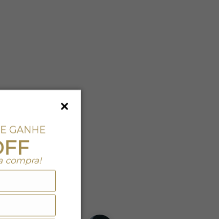
 E GANHE
OFF
a compra!