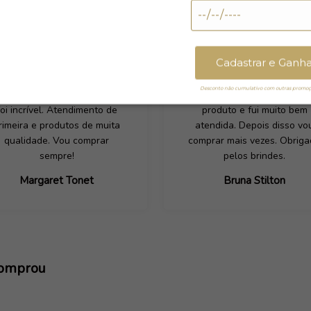
Cadastrar e Ganh
Desconto não cumulativo com outras promoçõ
inha experiência de compra
Tive que efetuar uma troca
foi incrível. Atendimento de
produto e fui muito bem
rimeira e produtos de muita
atendida. Depois disso vo
qualidade. Vou comprar
comprar mais vezes. Obrig
sempre!
pelos brindes.
Margaret Tonet
Bruna Stilton
comprou