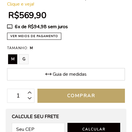
Clique e veja!
R$569,90
6
x de
R$94,98
sem juros
VER MEIOS DE PAGAMENTO
TAMANHO:
M
M
G
Guia de medidas
OPÇÕES DE FRETE
CALCULE SEU FRETE
CALCULAR