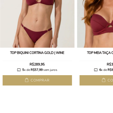
TOP BIQUÍNI CORTINA GOLD | WINE
TOP MEIA TAÇA 
R$289,95
R$3
5
x de
R$57,99
sem juros
6
x de
R$6
COMPRAR
CO