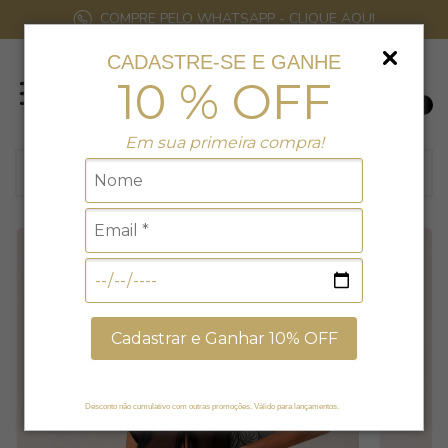
COMPRE PELO WHATSAPP - CLIQUE AQUI
CADASTRE-SE E GANHE
10 % OFF
0
Em sua primeira compra!
Cadastrar e Ganhar 10% OFF
Desconto não cumulativo com outras promoções. Válido para lançamentos.