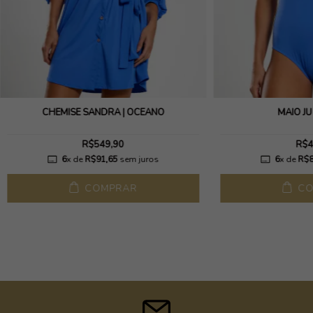
CHEMISE SANDRA | OCEANO
MAIÔ JU
R$549,90
R$4
6
x de
R$91,65
sem juros
6
x de
R$8
COMPRAR
CO