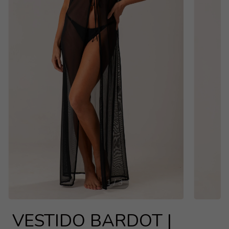
1
/
3
VESTIDO BARDOT |