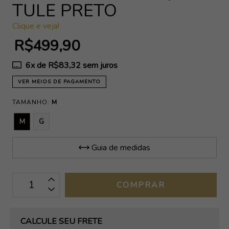
TULE PRETO
Clique e veja!
R$499,90
6
x de
R$83,32
sem juros
VER MEIOS DE PAGAMENTO
TAMANHO:
M
M
G
Guia de medidas
OPÇÕES DE FRETE
CALCULE SEU FRETE